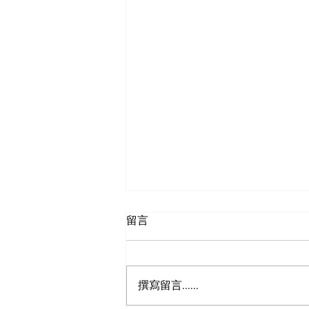
SF-Shanghai Asso
舊金山-上海協會
留言
撰寫留言......