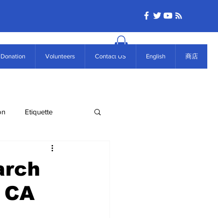
Donation
Volunteers
Contact US
English
商店
on
Etiquette
arch
F CA