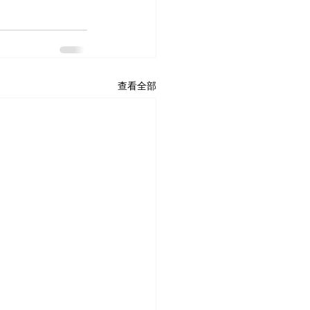
查看全部
Home
最新動態
About US
Donation
Volunteers
Contact US