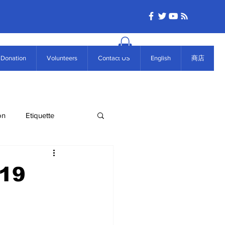
Donation
Volunteers
Contact US
English
商店
on
Etiquette
019