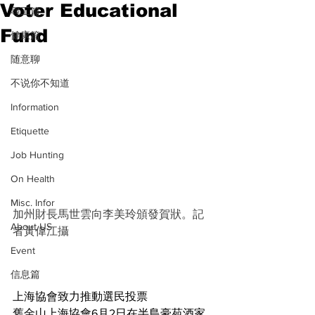
Voter Educational
尋工篇
Fund
健康篇
随意聊
不说你不知道
Information
Etiquette
Job Hunting
On Health
Misc. Infor
加州財長馬世雲向李美玲頒發賀狀。記
About US
者黃偉江攝
Event
信息篇
上海協會致力推動選民投票
舊金山上海協會6月2日在半島豪苑酒家