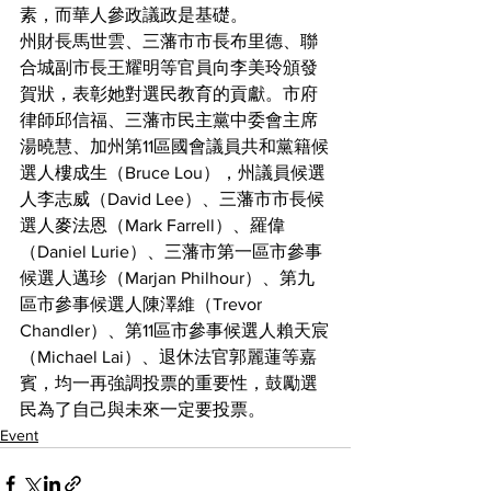
素，而華人參政議政是基礎。
州財長馬世雲、三藩市市長布里德、聯
合城副市長王耀明等官員向李美玲頒發
賀狀，表彰她對選民教育的貢獻。市府
律師邱信福、三藩市民主黨中委會主席
湯曉慧、加州第11區國會議員共和黨籍候
選人樓成生（Bruce Lou），州議員候選
人李志威（David Lee）、三藩市市長候
選人麥法恩（Mark Farrell）、羅偉
（Daniel Lurie）、三藩市第一區市參事
候選人邁珍（Marjan Philhour）、第九
區市參事候選人陳澤維（Trevor 
Chandler）、第11區市參事候選人賴天宸
（Michael Lai）、退休法官郭麗蓮等嘉
賓，均一再強調投票的重要性，鼓勵選
民為了自己與未來一定要投票。
Event