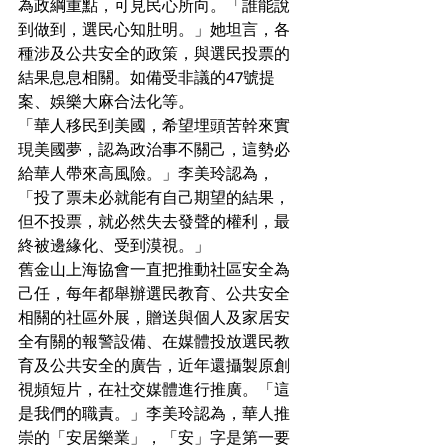
為政綱重點，可見民心所向。「誰能說
到做到，選民心知肚明。」她坦言，各
種涉及公共安全的政策，與選民投票的
結果息息相關。如備受非議的47號提
案、娛樂大麻合法化等。
「華人移民到美國，希望埋頭苦幹來實
現美國夢，認為政治事不關己，這勢必
給華人帶來高風險。」李美玲認為，
「投了票未必就能有自己期望的結果，
但不投票，就必然失去發聲的權利，最
終被邊緣化、受到漠視。」
舊金山上海協會一直把推動社區安全為
己任，每年都舉辦選民教育、公共安全
相關的社區外展，贈送與個人及家居安
全有關的報警設備、在媒體投放選民教
育及公共安全的廣告，近年還攝製原創
視頻短片，在社交媒體進行推廣。「這
是我們的職責。」李美玲認為，華人推
崇的「安居樂業」，「安」字是第一要