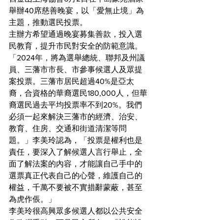
舉辦40席慈善晚宴，以「愛無止境」為
主題，推動選民投票。
主辦方希望通過晚宴募集善款，投入選
民教育，提升市民對安全的防範意識。
「2024年，將為選舉總統、聯邦及州議
員、三藩市市長、市參事候選人及眾提
案投票。三藩市居民超過40%是亞太
裔，合資格的華裔選民180,000人，但華
裔選民過去平均投票率不到20%。我們
必須一起來解決三藩市的經濟、治安、
教育、住房、交通和街道清潔等問
題。」李美玲認為，「投票是權利也是
責任，要深入了解候選人言行舉止，全
面了解法案的內容，才能讓自己手中的
選票真正代表自己的心聲，維護自己的
權益，千萬不要被不實措辭蒙蔽，甚至
為虎作倀。」
李美玲很高興眾多候選人都以公共安全