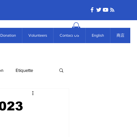
Donation
Volunteers
Contact US
English
商店
on
Etiquette
2023