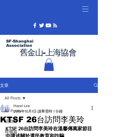
SF-Shanghai
Association
舊金山-上海協會
文章
All Posts
Hazel Lee
All Posts
2019年10月1日
讀畢需時 1 分鐘
KTSF 26台訪問李美玲
活動篇
KTSF 26台訪問李美玲在溫馨傳萬家節目
禮儀篇
中講述關於選民教育和詐騙