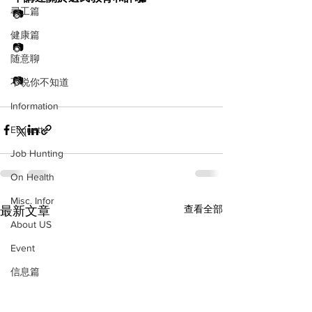
尋工篇
📷
健康篇
📷
随意聊
📷
不说你不知道
Information
Etiquette
Job Hunting
On Health
Misc. Infor
查看全部
最新文章
About US
Event
信息篇