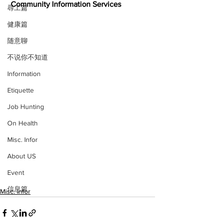
Community Information Services
尋工篇
健康篇
随意聊
不说你不知道
Information
Etiquette
Job Hunting
On Health
Misc. Infor
About US
Event
信息篇
Misc. Infor