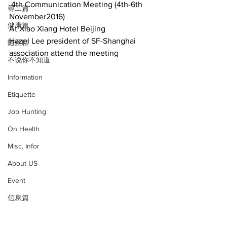
 4th Communication Meeting (4th-6th 
尋工篇
November2016)
健康篇
At Xiao Xiang Hotel Beijing
Hazel Lee president of SF-Shanghai 
随意聊
association attend the meeting
不说你不知道
Information
Etiquette
Job Hunting
On Health
Misc. Infor
About US
Event
信息篇