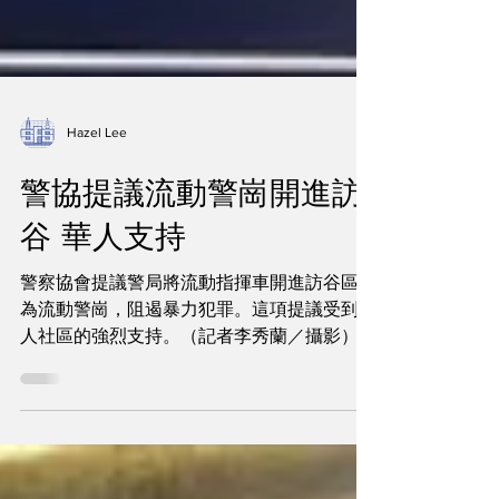
Hazel Lee
警協提議流動警崗開進訪
谷 華人支持
警察協會提議警局將流動指揮車開進訪谷區成
為流動警崗，阻遏暴力犯罪。這項提議受到華
人社區的強烈支持。（記者李秀蘭／攝影）
訪谷區暴力犯罪嚴重，居民指出，兩周前才有
華婦在黃奕愛住宅外的公車站被搶走3000元