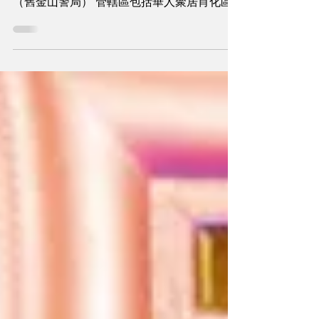
警局） 上周退休的前灣景分局長麥菲斯。
（舊金山警局） 管轄區包括華人聚居肖化區
的灣景警察分局，過去兩年來四度更換分局
長，最新的分局長丹吉菲德（Captain Troy
Dangerfield）於周末上任，他強調將加強與
警區內不同族裔社...