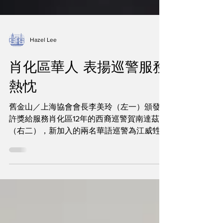
Hazel Lee
肖化區華人 表揚巡警服務
熱忱
舊金山／上海協會會長李美玲（左一）頒發嘉
許獎給服務肖化區12年的西裔巡警賀南達茲
（右二），新加入的兩名華語巡警為江威甡
（左二）及梁丹尼（右一）。（記者李秀蘭╱
攝影） 舊金山東南面的肖化區（寶多麗區）
是華裔新移民聚居地，直至去年該區商圈聖布
魯諾大道才出現華語徒步巡邏警員。但過...