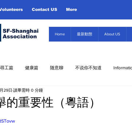
Volunteers
Contact US
More
SF-Shanghai
Home
最新動態
About US
Association
尋工篇
健康篇
随意聊
不说你不知道
Informati
7月29日
讀畢需時 0 分鐘
Misc. Infor
About US
Event
信息篇
選舉的重要性（粵語）
_dSTovw