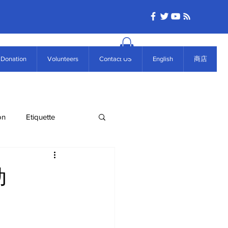
Donation
Volunteers
Contact US
English
商店
on
Etiquette
动