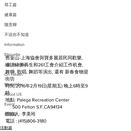
尋工篇
健康篇
随意聊
不说你不知道
Information
Etiquette
舊金山-上海協會與寶多麗居民同歡樂,
Job Hunting
邀請綠源再生和261工會介紹工作机會,
舞獅, 歌唱, 舞蹈等演出, 還有 新春食物迎
On Health
街坊
Misc. Infor
時間:2016年2月19日(星期五) 晚上6時至9
時
About US
地點: Palega Recreation Center
Event
      500 Felton S.F.CA94134
聯絡人: 李美玲
信息篇
電話 : (415)806-3180
活動篇