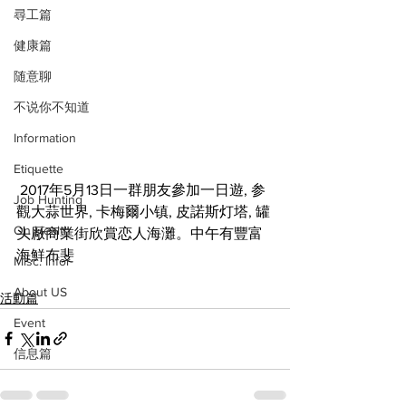
尋工篇
健康篇
随意聊
不说你不知道
Information
Etiquette
 2017年5月13日一群朋友參加一日遊, 参 
Job Hunting
觀大蒜世界, 卡梅爾小镇, 皮諾斯灯塔, 罐
On Health
头厰商業街欣賞恋人海灘。中午有豐富
海鮮布斐
Misc. Infor
About US
活動篇
Event
信息篇