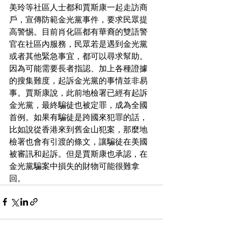
美玲等社區人士都和賈斯康一起走訪商
戶，宣傳防範金光黨事件，要求民眾提
高警惕。目前肖化區都有華裔的雙語警
官在社區內服務，民眾若是遇到金光黨
或者其他緊急事宜，都可以尋求幫助。
因為可能需要長者指認、加上各種證據
的搜集難度，起訴金光黨的事情並非易
事。賈斯康說，此前地檢署已經有起訴
金光黨，最終騙徒也被定罪，成為全國
首例。如果有騙徒是跨國來犯罪的話，
比如說從香港來到舊金山犯案，那麼地
檢署也會有引渡的條文，讓騙徒在美國
被審訊和起訴。但是賈斯康也承認，在
金光黨騙案中損失的財物可能很難拿
回。