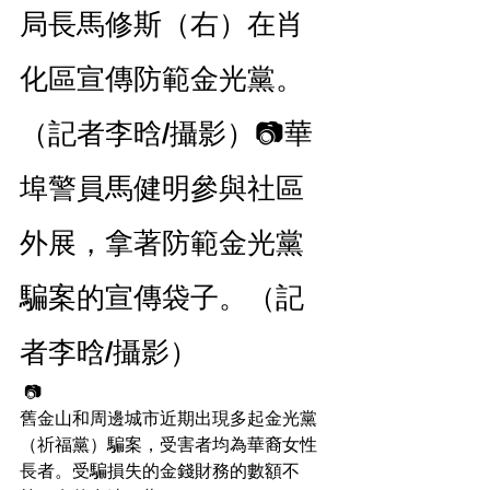
局長馬修斯（右）在肖
化區宣傳防範金光黨。
（記者李晗/攝影）📷華
埠警員馬健明參與社區
外展，拿著防範金光黨
騙案的宣傳袋子。（記
者李晗/攝影）
 📷
舊金山和周邊城市近期出現多起金光黨
（祈福黨）騙案，受害者均為華裔女性
長者。受騙損失的金錢財務的數額不