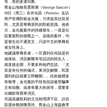
等，有的多達10萬。
舊金山地檢長賈斯康（George Gascon）
19日（周三）在肖化區（Portola）走訪
商戶宣傳防範金光黨，力求提高社區居
民，尤其是華裔居民的防範意識。他表
示，金光黨案件的持續發生，一直是社
區要面對的挑戰之一。這樣的案件，均
是發生在不通英文，只說中文的華裔長
者女性身上。
他建議華裔長者，一旦遇到任何說是祈
福保佑、消災解難等等話語的陌生人，
就直接走開，不要多和他們交談。「尤
其是有任何的儀式，來消災解難，民眾
遇到的話就要立即離開」。此前媒體多
有報導，金光黨的手段包括說被受騙事
主有劫難、或者有重大疾病等，需要拿
出錢財珠寶來消災。
市議員盧凱莉的立法助理譚子莊、訪谷
區退休教師陳美玲、舊金山上海協會李