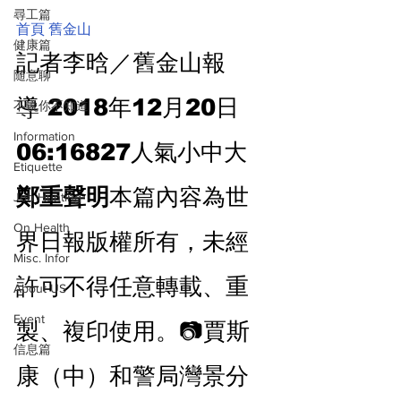
尋工篇
首頁
舊金山
健康篇
記者李晗／舊金山報
随意聊
導 2018年12月20日 
不说你不知道
Information
06:16827人氣小中大 
Etiquette
鄭重聲明
本篇內容為世
Job Hunting
On Health
界日報版權所有，未經
Misc. Infor
許可不得任意轉載、重
About US
Event
製、複印使用。📷賈斯
信息篇
康（中）和警局灣景分