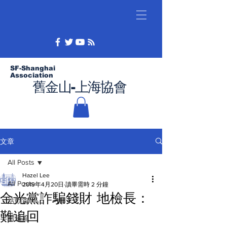
SF-Shanghai
Association
舊金山-上海協會
文章
All Posts
Hazel Lee
All Posts
2019年4月20日
讀畢需時 2 分鐘
金光黨詐騙錢財 地檢長：
活動篇
難追回
禮儀篇