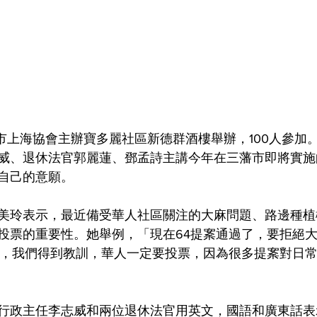
威、退休法官郭麗蓮、鄧孟詩主講今年在三藩市即將實施
自己的意願。
美玲表示，最近備受華人社區關注的大麻問題、路邊種植
投票的重要性。她舉例，「現在64提䅁通過了，要拒絕大
中，我們得到教訓，華人一定要投票，因為很多提䅁對日
行政主任李志威和兩位退休法官用英文，國語和廣東話表