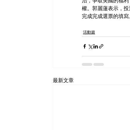
治，爭取美國的福利
權。郭麗蓮表示，投
完成完成選票的填寫
活動篇
最新文章
SF-Shanghai Asso
舊金山-上海協會