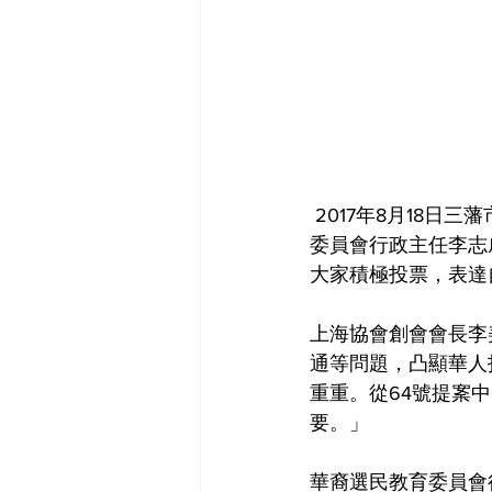
 2017年8月18日三藩市上海協會主辦寶多麗社區新德群酒樓舉辦，100人參加。華裔選民教育
委員會行政主任李志
大家積極投票，表達
上海協會創會會長李
通等問題，凸顯華人
重重。從64號提䅁
要。」
華裔選民教育委員會