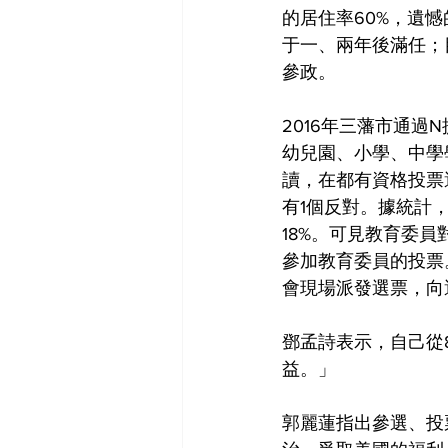
的居住率60%，遺
于一、兩年後滿任；
參政。
2016年三藩市通
幼兒園、小學、中學
讀，在都有資格投票
有1個反對。據統計，
18%。可見教育委
參加教育委員的投票
會現場派發選票，向
鄧孟詩表示，自己從
益。」
郭麗蓮指出參選、投