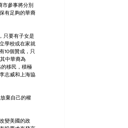
裔市參事將分別
保有足夠的華裔
），只要有子女是
立學校或在家就
有10個贊成，只
，其中華裔為
格的移民，積極
李志威和上海協
要放棄自己的權
改變美國的政