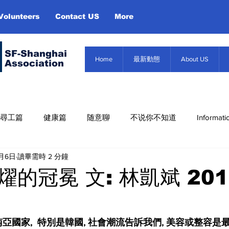
Volunteers
Contact US
More
SF-Shanghai
Home
最新動態
About US
Association
尋工篇
健康篇
随意聊
不说你不知道
Informati
5月6日
讀畢需時 2 分鐘
Misc. Infor
About US
Event
信息篇
的冠冕 文: 林凱斌 201
亞國家,
特別是韓國, 社會潮流告訴我們, 美容或整容是最