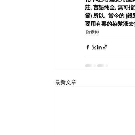
莊, 言語纯全, 無可
節) 所以,  當今的
要用有毒的染髮液去
随意聊
最新文章
SF-Shanghai Asso
舊金山-上海協會