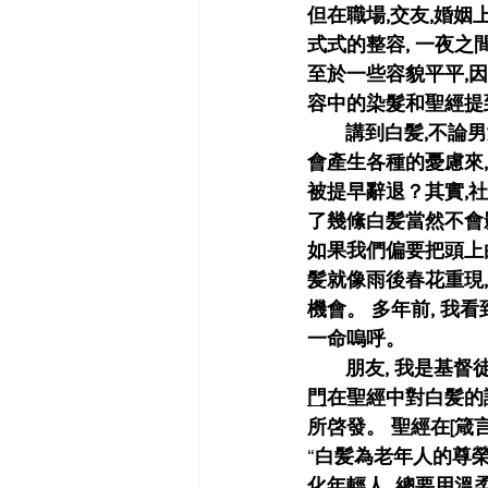
但在職場,交友,婚姻上
式式的整容, 一夜之
至於一些容貌平平,
容中的染髮和聖經提
       講到白髪,不論男女到達某一年齡時, 突然會發現頭上冒出白髪,  頓事會覺得不知所措, 心中
會產生各種的憂慮來,
被提早辭退？其實,社
了幾絛白髪當然不會
如果我們偏要把頭上白
髪就像雨後春花重現,
機會。 多年前, 我
一命嗚呼。
       朋友
門
在聖經中對白髪的
所啓發。 聖經在[箴言書
“
白髪為老年人的尊榮
化年輕人, 總要用溫