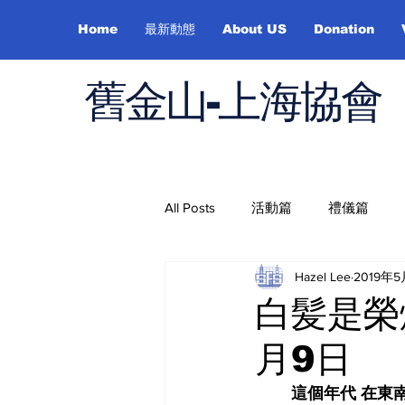
Home
最新動態
About US
Donation
舊金山-上海協會
All Posts
活動篇
禮儀篇
Hazel Lee
2019年
Job Hunting
On Health
白髪是榮燿
月9日
這個年代 在東南