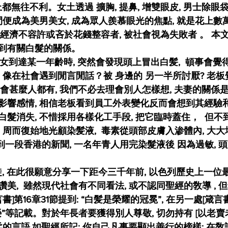
都無往不利。女土透過 擴胸, 提鼻, 增雙眼皮, 男士除眼袋
間便成為美男美女, 成為眾人羨慕眼光的焦點, 就是花上數萬
因經濟不容許或吝於花錢整容者, 被社會視為失敗者
。
本
到有關白髮的關係。
 像在社會遇到閒言閒話？被 身邊的 另一半所討厭? 老
會甚麼人都有, 我們不必去理會別人怎樣想, 夫妻的關係是
影響感情, 相信老板看到員工外表變化反而會想到其經驗
髮消失, 不惜採用各樣化工手段, 把它臨時蓋住，
但不
 周而復始地光顧染髪液,  毒素從頭部皮膚入渗體內, 大
看到一段香港的新聞, 一名年青人用完染髮液後 因為過敏, 
, 我是基督徒, 在此很願意分享一下距今三千年前, 以色列歷史上一
讚美,
雖然現代社會有不同看法, 或不認同聖經的敎導
,
但
]第16章31節提到: “白髪是榮耀的冠冕”, 在另一處[箴言書]
”等記載。對於年長者要獲得別人尊敬, 切勿持有 [以老賣老
柔的言語,如聖經所記: 你自己凡事要顯出善行的榜樣; 在敎