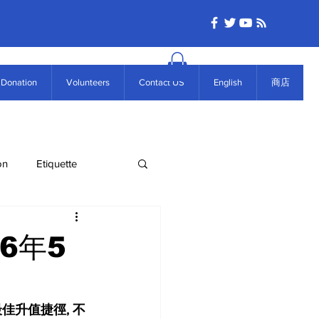
Donation
Volunteers
Contact US
English
商店
on
Etiquette
6年5
佳升值捷徑, 不