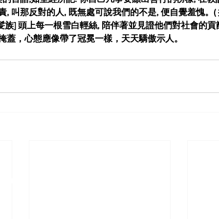
指責, 叫那反對的人, 既無處可說我們的不是, 便自覺羞愧。( 
 [銀髪族] 頭上每一根雪白輕絲, 陪伴著並見證他們對社會的貢
掩蓋，心態應像帶了冠冕一樣，天天驕傲示人。
ciation