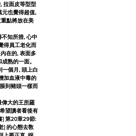
, 拉面皮等型型
元也覺得超值, 
文重點將放在美
板覺得員工老化而
內在的, 表面多
和成熟的一面。
到一個月, 頭上白
大增加血液中毒的
頭脹到豬頭一樣而
位最偉大的王
所羅
希望讀者看後有
 第20章29節:
] 的心態去敎
訓上要正直, 端