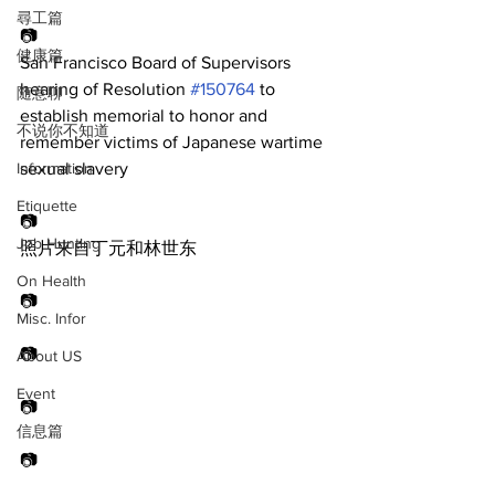
尋工篇
📷
健康篇
San Francisco Board of Supervisors 
hearing of Resolution 
#150764
 to 
随意聊
establish memorial to honor and 
不说你不知道
remember victims of Japanese wartime 
Information
sexual slavery
Etiquette
📷
Job Hunting
照片来自丁元和林世东
On Health
📷
Misc. Infor
📷
About US
Event
📷
信息篇
📷