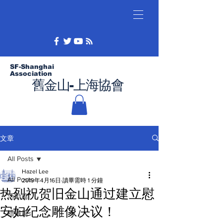
SF-Shanghai
Association
舊金山-上海協會
文章
All Posts
Hazel Lee
All Posts
2019年4月16日
讀畢需時 1 分鐘
热烈祝贺旧金山通过建立慰
活動篇
安妇纪念雕像决议！
禮儀篇