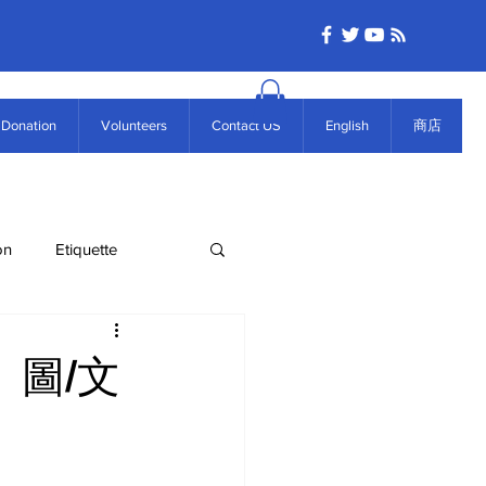
Donation
Volunteers
Contact US
English
商店
on
Etiquette
 圖/文