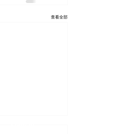
查看全部
Home
最新動態
About US
Donation
Volunteers
Contact US
English