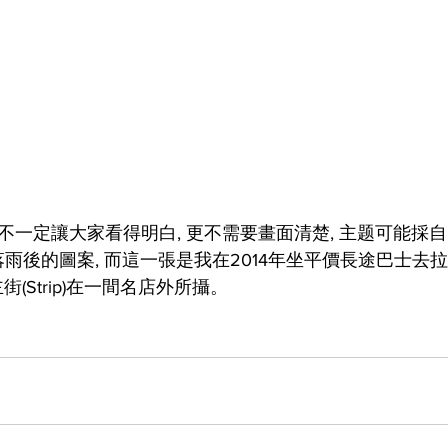
雨後的圖案, 而這一張是我在2014年坐平價長途巴士去拉斯
主街(Strip)在一間名店外所攝。