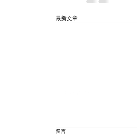
最新文章
SF-Shanghai Asso
舊金山-上海協會
留言