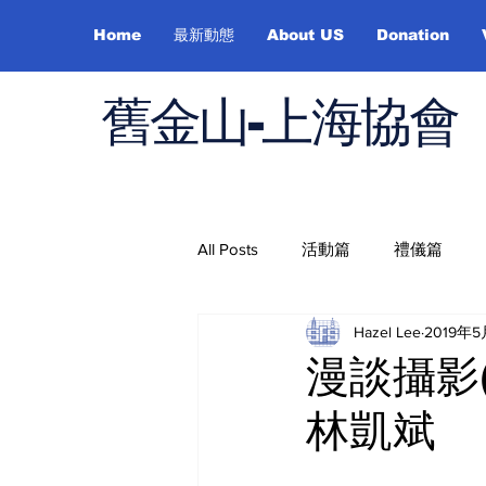
Home
最新動態
About US
Donation
舊金山-上海協會
All Posts
活動篇
禮儀篇
Hazel Lee
2019年
Job Hunting
On Health
漫談攝影(
林凱斌