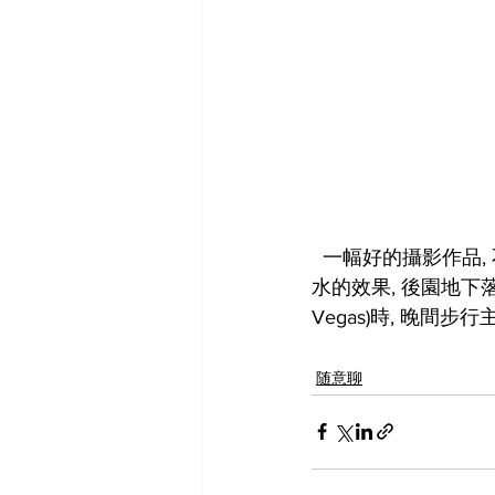
  一幅好的攝影作品, 不一定讓大家看得明白, 更不需要畫面清楚, 主题可能採自窗口的一角, 流
水的效果, 後園地下落
Vegas)時, 晚間步行
随意聊