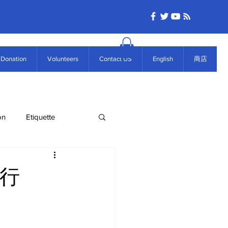
Donation
Volunteers
Contact US
English
商店
on
Etiquette
舉行