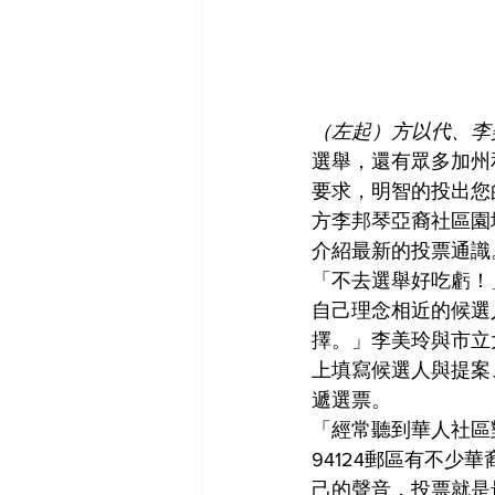
（左起）方以代、李
選舉，還有眾多加州
要求，明智的投出您
方李邦琴亞裔社區園
介紹最新的投票通識
「不去選舉好吃虧！
自己理念相近的候選
擇。」李美玲與市立
上填寫候選人與提案
遞選票。
「經常聽到華人社區
94124郵區有不
己的聲音，投票就是