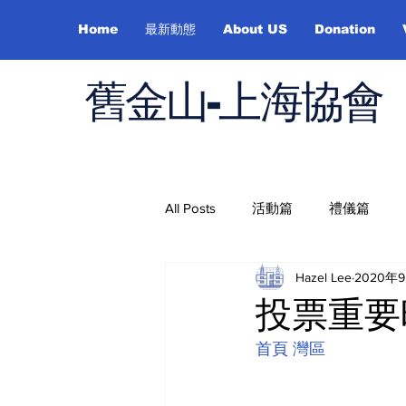
Home
最新動態
About US
Donation
舊金山-上海協會
All Posts
活動篇
禮儀篇
Hazel Lee
2020年
Job Hunting
On Health
投票重要
首頁
灣區