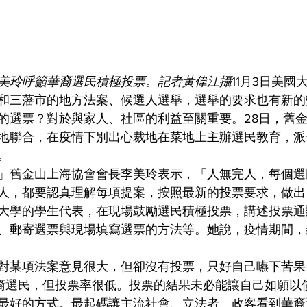
美玲呼籲華裔選民積極投票。記者黃偉江攝
11月3日美國
和三藩市的地方法案、候選人選舉，選舉的要求也有新的
的選票？對於與家人、社區的利益至關重要。28日，舊
地聯合，在疫情下別出心裁地在菜地上主辦選民教育，派
。
」舊金山上海協會會長李美玲表示，「人無完人，每個選
人，都要認真理解每項提案，按照最新的投票要求，做出
大學的學生代表，在現場鼓勵選民積極投票，講述投票通
、郵寄選票與現場填寫選票的方法等。她說，疫情期間，
對某項法案意見很大，但卻沒有投票，只好自己嚥下苦果
少華裔選民，但投票率很低。投票的結果未必能讓自己如願以
最好的方式。最起碼讓主流社會、立法者、政客看到華裔