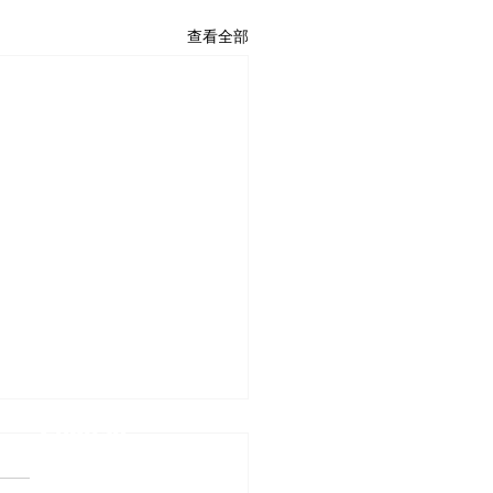
查看全部
Home
最新動態
About US
Donation
Volunteers
Contact US
English
商店