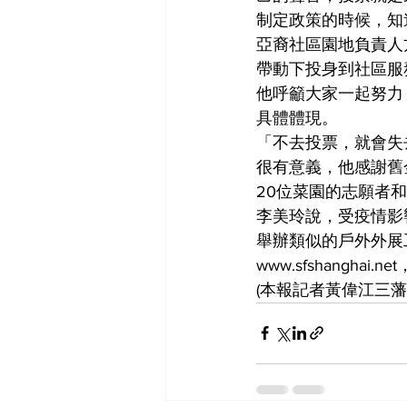
制定政策的時候，知
亞裔社區園地負責人
帶動下投身到社區服
他呼籲大家一起努力
具體體現。
「不去投票，就會失
很有意義，他感謝舊
20位菜園的志願者
李美玲說，受疫情影
舉辦類似的戶外外展
www.sfshanghai.
(本報記者黃偉江三藩