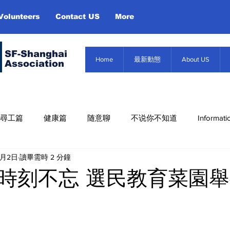
Volunteers
Contact US
More
SF-Shanghai
Home
最新動態
About US
Association
尋工篇
健康篇
随意聊
不说你不知道
Informati
9月2日
讀畢需時 2 分鐘
Misc. Infor
About US
Event
信息篇
時刻不忘 選民教育菜園