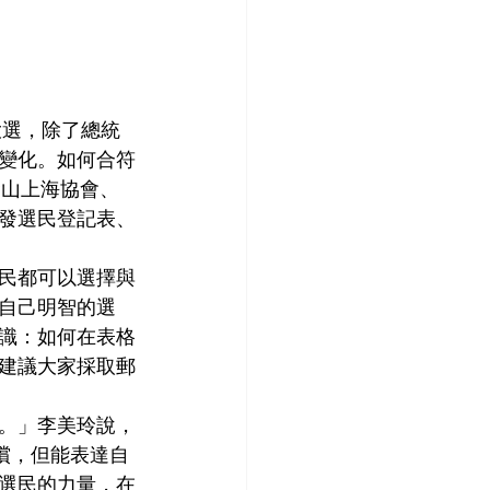
大選，除了總統
變化。如何合符
金山上海協會、
發選民登記表、
民都可以選擇與
自己明智的選
識：如何在表格
建議大家採取郵
。」李美玲說，
償，但能表達自
選民的力量，在