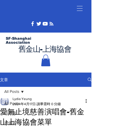
SF-Shanghai
Association
舊金山-上海協會
文章
All Posts
Lydia Yeung
All Posts
2024年4月17日
讀畢需時 0 分鐘
愛無止境慈善演唱會-舊金
活動篇
山上海協會菜單
禮儀篇