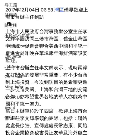
尋工篇
2017年12月04日 06:58 
灣區
僑界歡迎上
健康篇
海市台辦主任到訪 
 📷
随意聊
上海市人民政府台灣事務辦公室主任李
不说你不知道
文輝率團訪問三藩市灣區，舊金山灣區
Information
中國統一促進會聯合美西中國和平統一
促進會於昨晚在華埠康年海鮮酒家設宴
Etiquette
歡迎。
Job Hunting
上海市台辦主任李文輝表示，現時兩岸
友好關係的發展非常重要，有不少台商
On Health
到上海投資，今次到訪目的是希望更進
Misc. Infor
一步促進美國、上海和台灣三地的交流
合作，亦希望世界各地的華人亦能為中
About US
國和平統一努力。
Event
當日主辦單位設了四席，歡迎上海市台
信息篇
辦主任李文輝率領的團隊，包括︰聯絡
處處長徐皓、宣傳處處長常志康、同胞
投資企業協會秘書長汪友華及海外處主