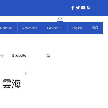
Donation
Volunteers
Contact US
English
商店
on
Etiquette
) 雲海