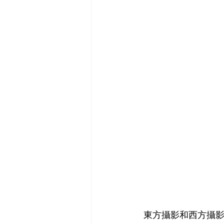
 東方攝影和西方攝影有較明顯的差別, 記得在大學修攝影史時, 看到美國各時期攝影佳作時,美