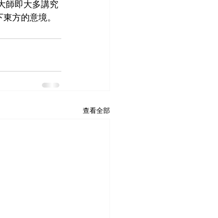
影大師即大多講究
下東方的意境。 
查看全部
Home
最新動態
About US