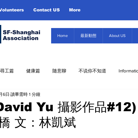
Volunteers
Contact US
More
SF-Shanghai
Home
最新動態
About US
Association
尋工篇
健康篇
随意聊
不说你不知道
Informati
5月6日
讀畢需時 1 分鐘
Misc. Infor
About US
Event
信息篇
David Yu 攝影作品#12
橋 文：林凱斌