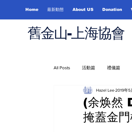
Home
最新動態
About US
Donation
舊金山-上海協會
All Posts
活動篇
禮儀篇
Hazel Lee
2019年
Job Hunting
On Health
(余焕然 
掩蓋金門