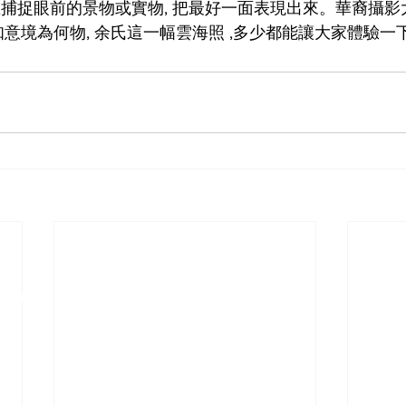
在捕捉眼前的景物或實物, 把最好一面表現出來。華裔攝
知意境為何物, 余氏這一幅雲海照 ,多少都能讓大家體驗一
ciation