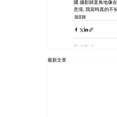
國 攝影師直角地像
意境, 我當時真的不
随意聊
最新文章
SF-Shanghai Asso
舊金山-上海協會