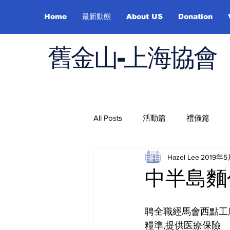
Home
最新動態
About US
Donation
舊金山-上海協會
All Posts
活動篇
禮儀篇
Hazel Lee
2019年
Job Hunting
On Health
中半島麵
聘全職經馬會西點工
糧準,提供医療保險