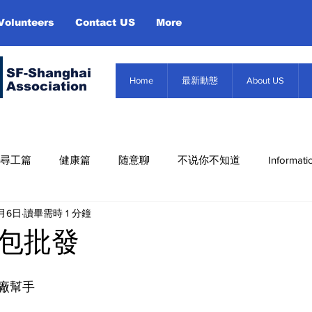
Volunteers
Contact US
More
SF-Shanghai
Home
最新動態
About US
Association
尋工篇
健康篇
随意聊
不说你不知道
Informati
5月6日
讀畢需時 1 分鐘
Misc. Infor
About US
Event
信息篇
包批發
廠幫手