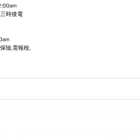
:00am
午三時後電
0am
保險,需報稅,