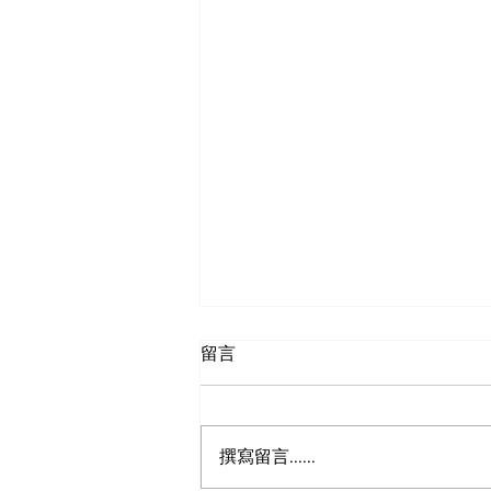
SF-Shanghai Asso
舊金山-上海協會
留言
撰寫留言......
招聘不同職業工作